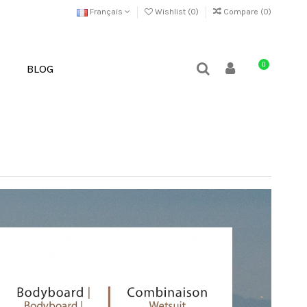
Français
Wishlist (
0
)
Compare (
0
)
0
BLOG